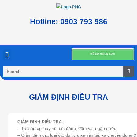
Nhảy
tới
nội
Hotline: 0903 793 986
dung
HỒ SƠ NĂNG LỰC
TRANG CHỦ
GIỚI THIỆU
DỊCH VỤ
TUYỂN DỤNG
VĂN BẢN PHÁP LUẬT
LIÊN HỆ
Tìm
kiếm
GIÁM ĐỊNH ĐIỀU TRA
GIÁM ĐỊNH ĐIỀU TRA :
– Tài sản bị cháy nổ, sét đánh, đâm va, ngập nước;
– Giám định các lọai ôtô du lịch, xe vận tải, xe chuyên dụng &