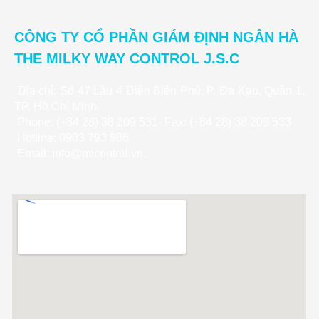
CÔNG TY CỔ PHẦN GIÁM ĐỊNH NGÂN HÀ
THE MILKY WAY CONTROL J.S.C
Địa chỉ: Số 47 Lầu 4 Điện Biên Phủ, P. Đa Kao, Quận 1,
TP. Hồ Chí Minh.
Phone: (+84 28) 38 209 531- Fax: (+84 28) 38 209 533
Hotline: 0903 793 986
Email: info@micontrol.vn.