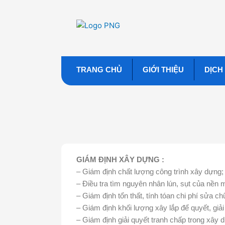
Nhảy
tới
nội
dung
TRANG CHỦ
GIỚI THIỆU
DỊCH
GIÁM ĐỊNH XÂY DỰNG :
– Giám định chất lượng công trình xây dựng;
– Điều tra tìm nguyên nhân lún, sụt của nền 
– Giám định tổn thất, tính tóan chi phí sửa c
– Giám định khối lượng xây lắp để quyết, giả
– Giám định giải quyết tranh chấp trong xây 