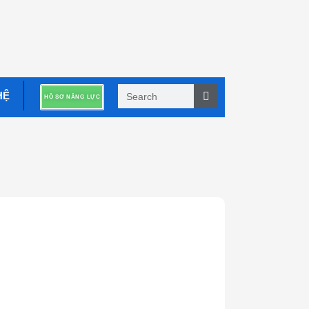
Tìm
HỆ
HỒ SƠ NĂNG LỰC
kiếm