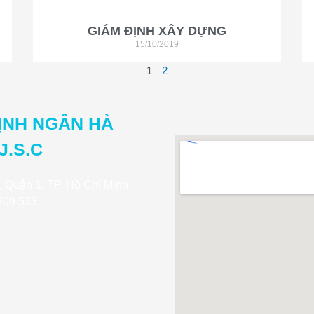
GIÁM ĐỊNH XÂY DỰNG
15/10/2019
1
2
ỊNH NGÂN HÀ
J.S.C
, Quận 1, TP. Hồ Chí Minh.
 209 533