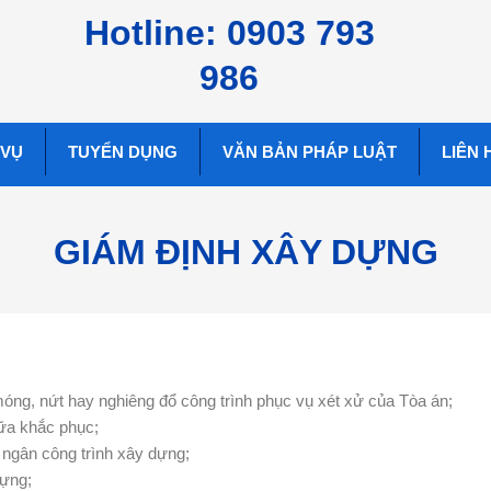
Hotline: 0903 793
986
 VỤ
TUYỂN DỤNG
VĂN BẢN PHÁP LUẬT
LIÊN 
GIÁM ĐỊNH XÂY DỰNG
móng, nứt hay nghiêng đổ công trình phục vụ xét xử của Tòa án;
hữa khắc phục;
i ngân công trình xây dựng;
dựng;