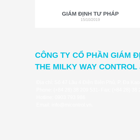
GIÁM ĐỊNH TƯ PHÁP
15/10/2019
CÔNG TY CỔ PHẦN GIÁM Đ
THE MILKY WAY CONTROL 
Địa chỉ: Số 47 Lầu 4 Điện Biên Phủ, P. Đa Kao
Phone: (+84 28) 38 209 531- Fax: (+84 28) 38
Hotline: 0903 793 986
Email: info@micontrol.vn.